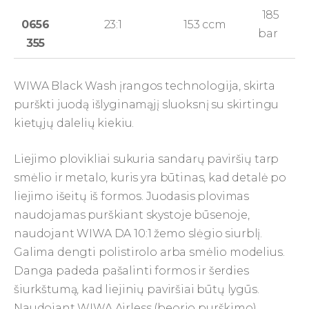
185
0656
23:1
153 ccm
bar
355
WIWA Black Wash įrangos technologija, skirta
purškti juodą išlyginamąjį sluoksnį su skirtingu
kietųjų dalelių kiekiu.
Liejimo plovikliai sukuria sandarų paviršių tarp
smėlio ir metalo, kuris yra būtinas, kad detalė po
liejimo išeitų iš formos. Juodasis plovimas
naudojamas purškiant skystoje būsenoje,
naudojant WIWA DA 10:1 žemo slėgio siurblį.
Galima dengti polistirolo arba smėlio modelius.
Danga padeda pašalinti formos ir šerdies
šiurkštumą, kad liejinių paviršiai būtų lygūs.
Naudojant WIWA Airless (beorio purškimo)