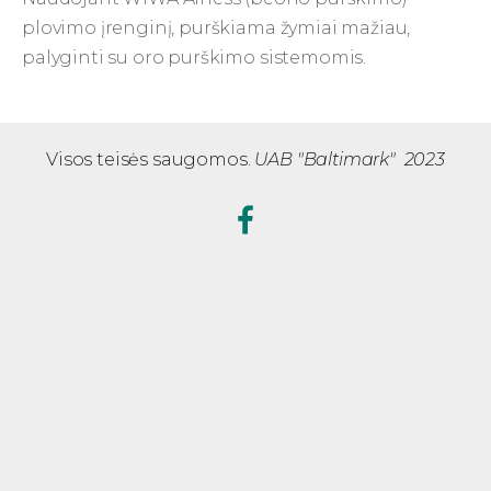
plovimo įrenginį, purškiama žymiai mažiau,
palyginti su oro purškimo sistemomis.
Visos teisės saugomos.
UAB "Baltimark" 2023