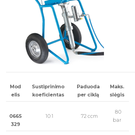
Mod
Sustiprinimo
Paduoda
Maks.
elis
koeficientas
per ciklą
slėgis
80
0665
10:1
72 ccm
bar
329