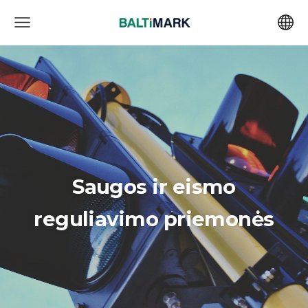
Saugos ir eismo
reguliavimo priemonės