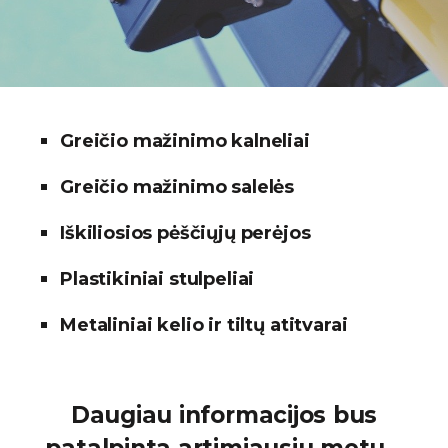
Greičio mažinimo kalneliai
Greičio mažinimo salelės
Iškiliosios pėščiųjų perėjos
Plastikiniai stulpeliai
Metaliniai kelio ir tiltų atitvarai
Daugiau informacijos bus