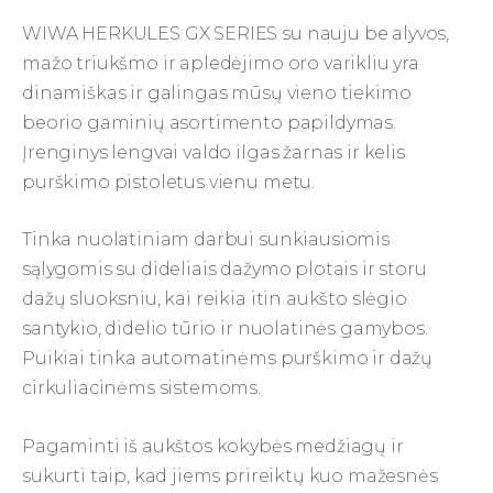
WIWA HERKULES GX SERIES su nauju be alyvos,
mažo triukšmo ir apledėjimo oro varikliu yra
dinamiškas ir galingas mūsų vieno tiekimo
beorio gaminių asortimento papildymas.
Įrenginys lengvai valdo ilgas žarnas ir kelis
purškimo pistoletus vienu metu.
Tinka nuolatiniam darbui sunkiausiomis
sąlygomis su dideliais dažymo plotais ir storu
dažų sluoksniu, kai reikia itin aukšto slėgio
santykio, didelio tūrio ir nuolatinės gamybos.
Puikiai tinka automatinėms purškimo ir dažų
cirkuliacinėms sistemoms.
Pagaminti iš aukštos kokybės medžiagų ir
sukurti taip, kad jiems prireiktų kuo mažesnės