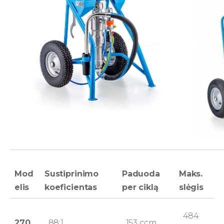
Mod
Sustiprinimo
Paduoda
Maks.
elis
koeficientas
per ciklą
slėgis
484
270
88:1
153 ccm